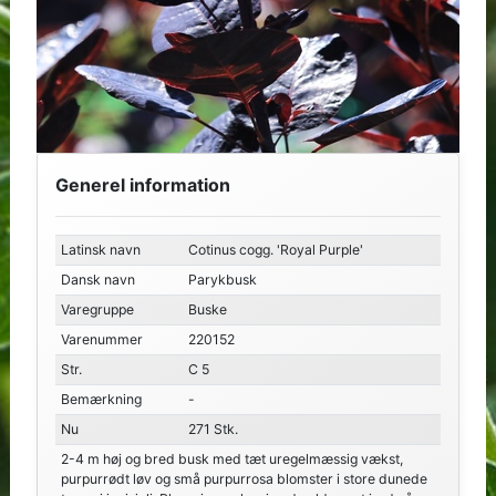
Generel information
Latinsk navn
Cotinus cogg. 'Royal Purple'
Dansk navn
Parykbusk
Varegruppe
Buske
Varenummer
220152
Str.
C 5
Bemærkning
-
Nu
271 Stk.
2-4 m høj og bred busk med tæt uregelmæssig vækst,
purpurrødt løv og små purpurrosa blomster i store dunede