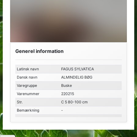
Generel information
Latinsk navn
FAGUS SYLVATICA
Dansk navn
ALMINDELIG BØG
Varegruppe
Buske
Varenummer
220215
Str.
C 5 80-100 cm
Bemærkning
-