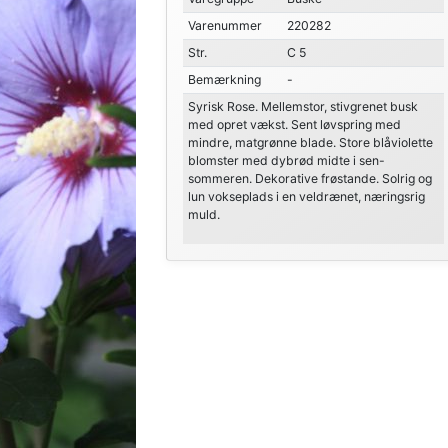
Varenummer
220282
Str.
C 5
Bemærkning
-
Syrisk Rose. Mellemstor, stivgrenet busk
med opret vækst. Sent løvspring med
mindre, matgrønne blade. Store blåviolette
blomster med dybrød midte i sen-
sommeren. Dekorative frøstande. Solrig og
lun vokseplads i en veldrænet, næringsrig
muld.