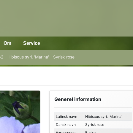
Om
Service
 - Hibiscus syri. 'Marina' - Syrisk rose
Generel information
Latinsk navn
Hibiscus syri. 'Marina'
Dansk navn
Syrisk rose
Varegruppe
Buske