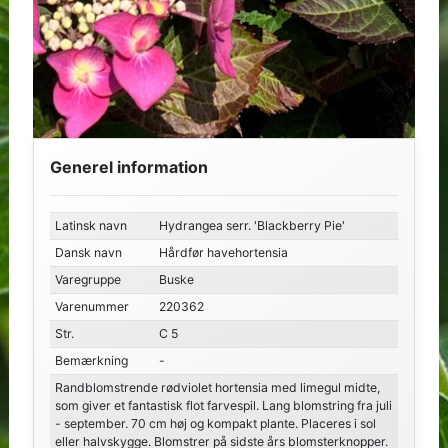
Generel information
Latinsk navn
Hydrangea serr. 'Blackberry Pie'
Dansk navn
Hårdfør havehortensia
Varegruppe
Buske
Varenummer
220362
Str.
C 5
Bemærkning
-
Randblomstrende rødviolet hortensia med limegul midte,
som giver et fantastisk flot farvespil. Lang blomstring fra juli
- september. 70 cm høj og kompakt plante. Placeres i sol
eller halvskygge. Blomstrer på sidste års blomsterknopper.