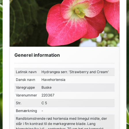
Generel information
Latinsk navn
Hydrangea serr. 'Strawberry and Cream'
Dansk navn
Havehortensia
Varegruppe
Buske
Varenummer
220367
Str.
C 5
Bemærkning
-
Randblomstrende rød hortensia med limegul midte, der
står i fin kontrast til de mørkegrønne blade. Lang
blomstring fra juli - september. 70 cm høj og kompakt