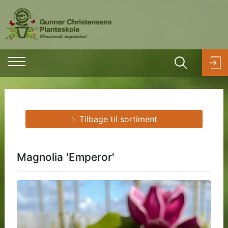
Tilbage til sortiment
Magnolia 'Emperor'