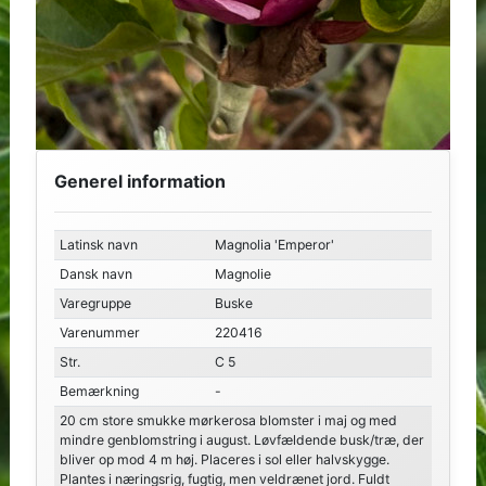
Generel information
Latinsk navn
Magnolia 'Emperor'
Dansk navn
Magnolie
Varegruppe
Buske
Varenummer
220416
Str.
C 5
Bemærkning
-
20 cm store smukke mørkerosa blomster i maj og med
mindre genblomstring i august. Løvfældende busk/træ, der
bliver op mod 4 m høj. Placeres i sol eller halvskygge.
Plantes i næringsrig, fugtig, men veldrænet jord. Fuldt