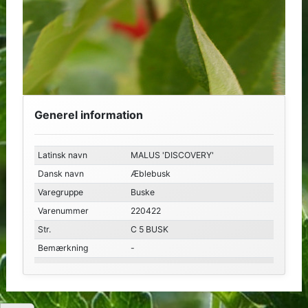
Generel information
Latinsk navn
MALUS 'DISCOVERY'
Dansk navn
Æblebusk
Varegruppe
Buske
Varenummer
220422
Str.
C 5 BUSK
Bemærkning
-