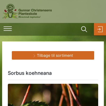
Tilbage til sortiment
Sorbus koehneana