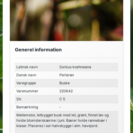
Generel information
Latinsk navn
Sorbus koehneana
Dansk navn
Perlerøn
Varegruppe
Buske
Varenummer
220642
Str.
C 5
Bemærkning
-
Mellemstor, letbygget busk med let, grønt, finnet løv og
hvide blomsterskærme i juni. Bærer hvide rønnebær i
klaser. Placeres i sol-halvskygge i alm. havejord.