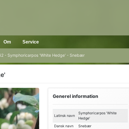
Om
Service
2 - Symphoricarpos 'White Hedge' - Snebær
e'
Generel information
Symphoricarpos 'White
Latinsk navn
Hedge'
Dansk navn
Snebær