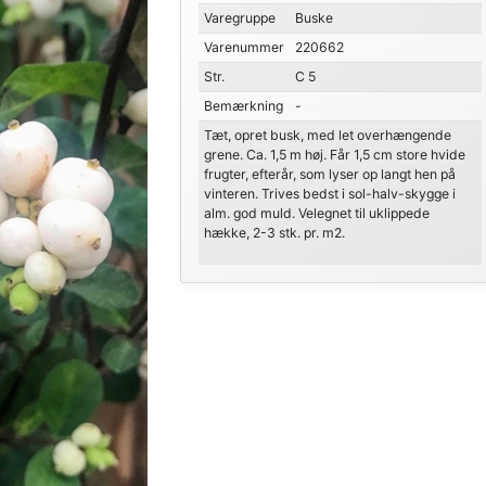
Varegruppe
Buske
Varenummer
220662
Str.
C 5
Bemærkning
-
Tæt, opret busk, med let overhængende
grene. Ca. 1,5 m høj. Får 1,5 cm store hvide
frugter, efterår, som lyser op langt hen på
vinteren. Trives bedst i sol-halv-skygge i
alm. god muld. Velegnet til uklippede
hække, 2-3 stk. pr. m2.