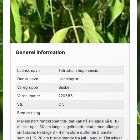
Generel information
Latinsk navn
Tetradium hupehensis
Dansk navn
Honningtræ
Varegruppe
Buske
Varenummer
220685
Str.
C 5
Bemærkning
-
Mellemstort rundkronet træ, der kan nå en højde på 8-10
m. Har op til 30 cm lange uligefinnede blade med aflange
småblade. Hvidlige 3 - 4 mm store duftende blomster
samlet i 15-20 cm brede stande fra juli - august. Tiltrækker