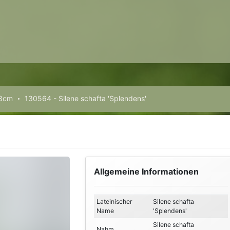
13cm
130564 - Silene schafta 'Splendens'
Allgemeine Informationen
Lateinischer
Silene schafta
Name
'Splendens'
Silene schafta
Nahm