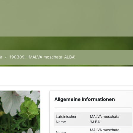
är
190309 - MALVA moschata 'ALBA'
Allgemeine Informationen
Lateinischer
MALVA moschata
Name
'ALBA'
MALVA moschata
Nahm