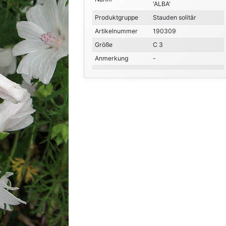
'ALBA'
Produktgruppe
Stauden solitär
Artikelnummer
190309
Größe
C 3
Anmerkung
-