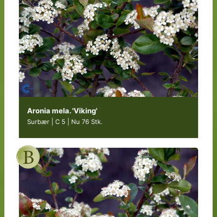
Aronia mela. 'Viking'
Surbær | C 5
|
Nu 76 Stk.