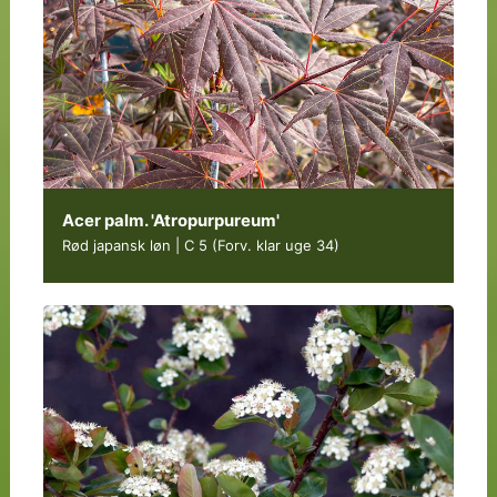
Acer palm. 'Atropurpureum'
Rød japansk løn | C 5
(Forv. klar uge 34)