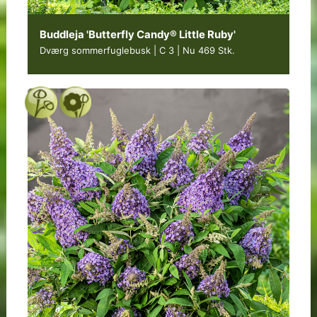
Buddleja 'Butterfly Candy® Little Ruby'
Dværg sommerfuglebusk | C 3
|
Nu 469 Stk.