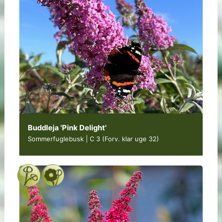
Buddleja 'Pink Delight'
Sommerfuglebusk | C 3
(Forv. klar uge 32)