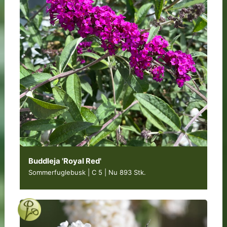
Buddleja 'Royal Red'
Sommerfuglebusk | C 5
|
Nu 893 Stk.