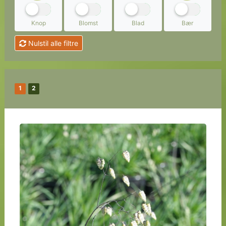
Knop
Blomst
Blad
Bær
Nulstil alle filtre
1
2