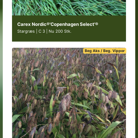
Carex Nordic®'Copenhagen Select'®
Stargræs | C 3
|
Nu 200 Stk.
Beg Aks / Beg. Vippor