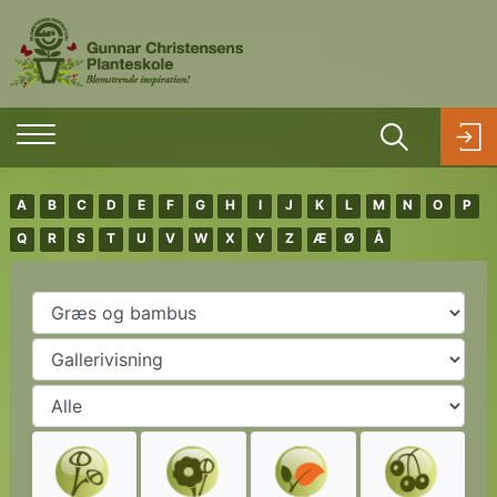
A
B
C
D
E
F
G
H
I
J
K
L
M
N
O
P
Q
R
S
T
U
V
W
X
Y
Z
Æ
Ø
Å