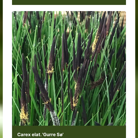
Carex elat. 'Gurre Sø'