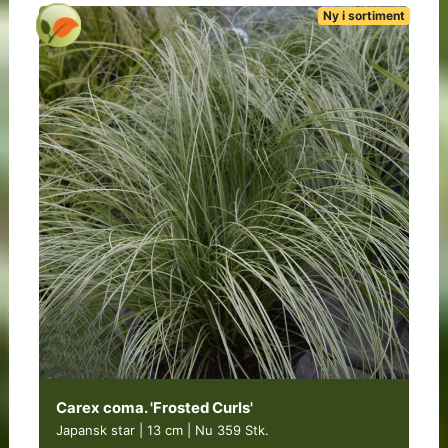
Ny i sortiment
Carex coma. 'Frosted Curls'
Japansk star | 13 cm
|
Nu 359 Stk.