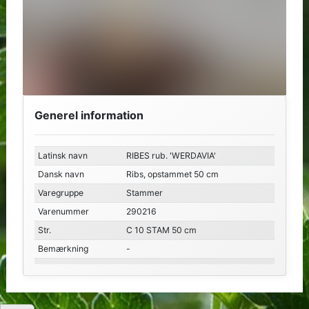
Generel information
Latinsk navn
RIBES rub. 'WERDAVIA'
Dansk navn
Ribs, opstammet 50 cm
Varegruppe
Stammer
Varenummer
290216
Str.
C 10 STAM 50 cm
Bemærkning
-