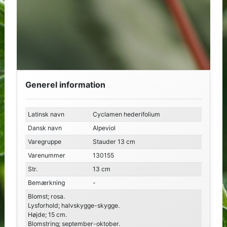
Generel information
Latinsk navn
Cyclamen hederifolium
Dansk navn
Alpeviol
Varegruppe
Stauder 13 cm
Varenummer
130155
Str.
13 cm
Bemærkning
-
Blomst; rosa.
Lysforhold; halvskygge-skygge.
Højde; 15 cm.
Blomstring; september-oktober.