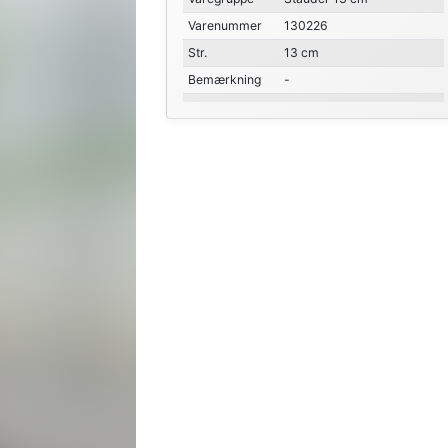
Varenummer
130226
Str.
13 cm
Bemærkning
-