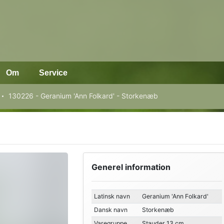
Om
Service
130226 - Geranium 'Ann Folkard' - Storkenæb
Generel information
Latinsk navn
Geranium 'Ann Folkard'
Dansk navn
Storkenæb
Varegruppe
Stauder 13 cm