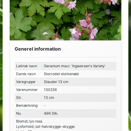
Generel information
Latinsk navn
Geranium macr. 'Ingwersen's Variety'
Dansk navn
Storrodet storkenæb
Varegruppe
Stauder 13 cm
Varenummer
130236
Str.
13 cm
Bemærkning
-
Nu
496 Stk.
Blomst; lys rosa.
Lysforhold; sol-halvskygge-skygge.