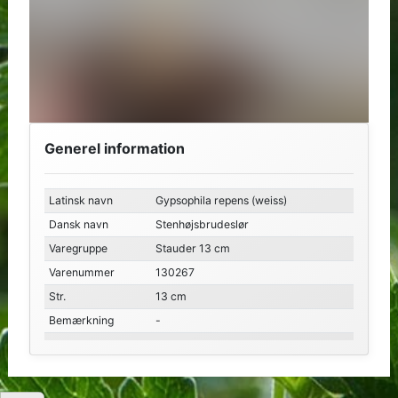
Generel information
Latinsk navn
Gypsophila repens (weiss)
Dansk navn
Stenhøjsbrudeslør
Varegruppe
Stauder 13 cm
Varenummer
130267
Str.
13 cm
Bemærkning
-