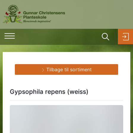
Tilbage til sortiment
Gypsophila repens (weiss)