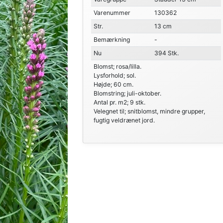
Varenummer
130362
Str.
13 cm
Bemærkning
-
Nu
394 Stk.
Blomst; rosa/lilla.
Lysforhold; sol.
Højde; 60 cm.
Blomstring; juli-oktober.
Antal pr. m2; 9 stk.
Velegnet til; snitblomst, mindre grupper,
fugtig veldrænet jord.