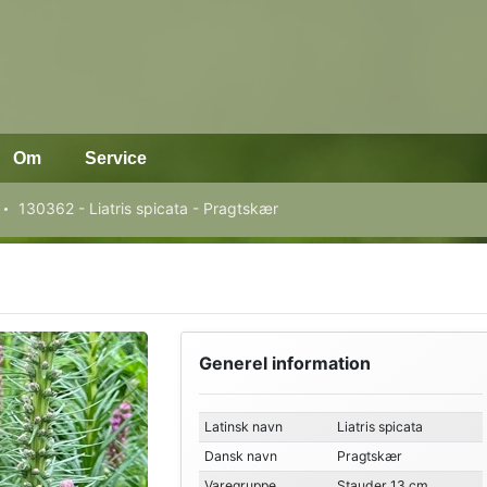
Om
Service
130362 - Liatris spicata - Pragtskær
Generel information
Latinsk navn
Liatris spicata
Dansk navn
Pragtskær
Varegruppe
Stauder 13 cm