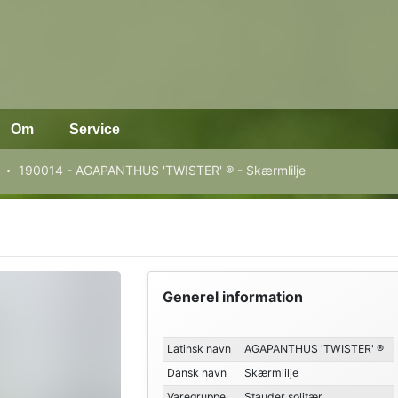
Om
Service
190014 - AGAPANTHUS 'TWISTER' ® - Skærmlilje
Generel information
Latinsk navn
AGAPANTHUS 'TWISTER' ®
Dansk navn
Skærmlilje
Varegruppe
Stauder solitær