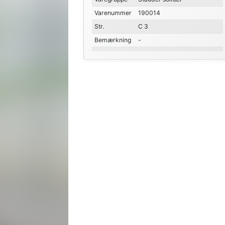
Varenummer
190014
Str.
C 3
Bemærkning
-