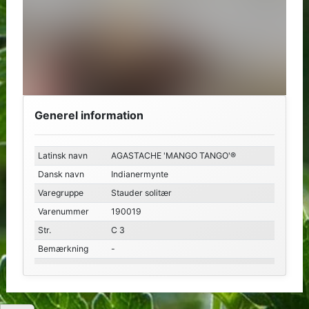
Generel information
Latinsk navn
AGASTACHE 'MANGO TANGO'®
Dansk navn
Indianermynte
Varegruppe
Stauder solitær
Varenummer
190019
Str.
C 3
Bemærkning
-