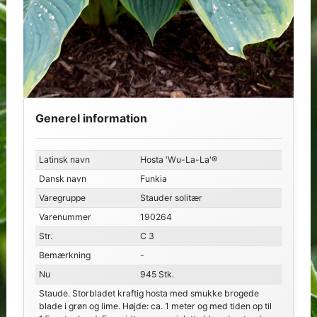
Generel information
Latinsk navn
Hosta 'Wu-La-La'®
Dansk navn
Funkia
Varegruppe
Stauder solitær
Varenummer
190264
Str.
C 3
Bemærkning
-
Nu
945 Stk.
Staude. Storbladet kraftig hosta med smukke brogede
blade i grøn og lime. Højde: ca. 1 meter og med tiden op til