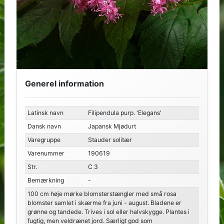
Generel information
Latinsk navn
Filipendula purp. 'Elegans'
Dansk navn
Japansk Mjødurt
Varegruppe
Stauder solitær
Varenummer
190619
Str.
C 3
Bemærkning
-
100 cm høje mørke blomsterstængler med små rosa
blomster samlet i skærme fra juni - august. Bladene er
grønne og tandede. Trives i sol eller halvskygge. Plantes i
fugtig, men veldrænet jord. Særligt god som