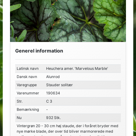
Generel information
Latinsk navn
Heuchera amer. 'Marvelous Marble'
Dansk navn
Alunrod
Varegruppe
Stauder solitær
Varenummer
190634
Str.
C 3
Bemærkning
-
Nu
932 Stk.
Vintergrøn 20 - 30 cm høj staude, der i foråret bryder med
nye mørke blade, der over tid bliver marmorerede med