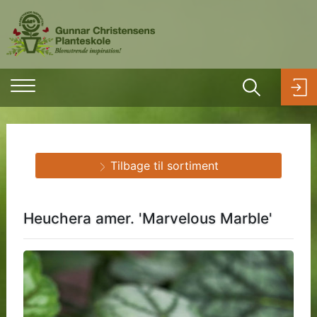
Tilbage til sortiment
Heuchera amer. 'Marvelous Marble'