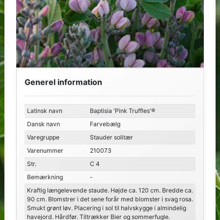
Generel information
Latinsk navn
Baptisia 'Pink Truffles'®
Dansk navn
Farvebælg
Varegruppe
Stauder solitær
Varenummer
210073
Str.
C 4
Bemærkning
-
Kraftig længelevende staude. Højde ca. 120 cm. Bredde ca.
90 cm. Blomstrer i det sene forår med blomster i svag rosa.
Smukt grønt løv. Placering i sol til halvskygge i almindelig
havejord. Hårdfør. Tiltrækker Bier og sommerfugle.