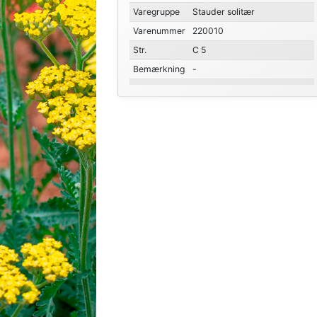
Varegruppe
Stauder solitær
Varenummer
220010
Str.
C 5
Bemærkning
-