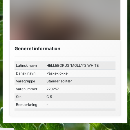
Generel information
Latinsk navn
HELLEBORUS 'MOLLY'S WHITE'
Dansk navn
Påskeklokke
Varegruppe
Stauder solitær
Varenummer
220257
Str.
C 5
Bemærkning
-