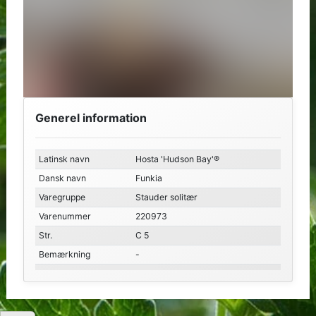
Generel information
Latinsk navn
Hosta 'Hudson Bay'®
Dansk navn
Funkia
Varegruppe
Stauder solitær
Varenummer
220973
Str.
C 5
Bemærkning
-