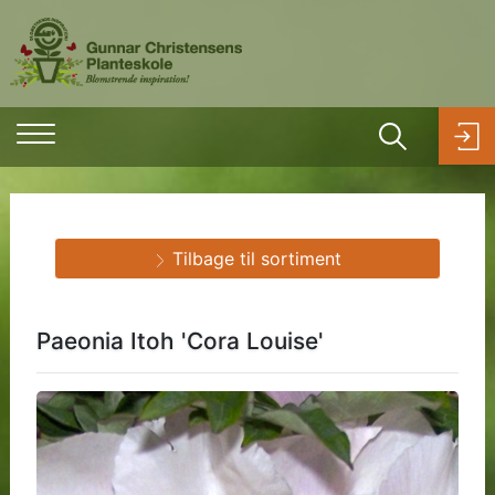
Tilbage til sortiment
Paeonia Itoh 'Cora Louise'