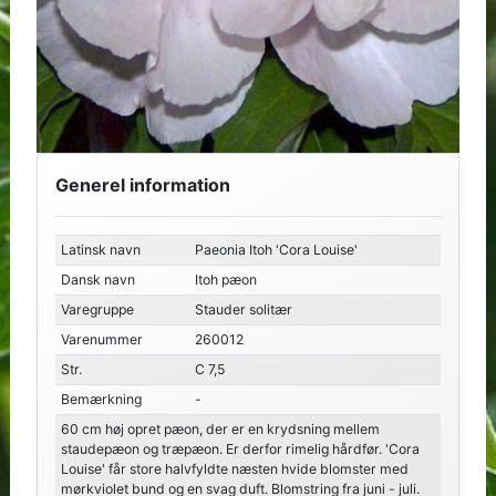
Generel information
Latinsk navn
Paeonia Itoh 'Cora Louise'
Dansk navn
Itoh pæon
Varegruppe
Stauder solitær
Varenummer
260012
Str.
C 7,5
Bemærkning
-
60 cm høj opret pæon, der er en krydsning mellem
staudepæon og træpæon. Er derfor rimelig hårdfør. 'Cora
Louise' får store halvfyldte næsten hvide blomster med
mørkviolet bund og en svag duft. Blomstring fra juni - juli.