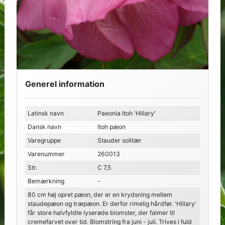
Generel information
Latinsk navn
Paeonia Itoh 'Hillary'
Dansk navn
Itoh pæon
Varegruppe
Stauder solitær
Varenummer
260013
Str.
C 7,5
Bemærkning
-
80 cm høj opret pæon, der er en krydsning mellem
staudepæon og træpæon. Er derfor rimelig hårdfør. 'Hillary'
får store halvfyldte lyserøde blomster, der falmer til
cremefarvet over tid. Blomstring fra juni - juli. Trives i fuld