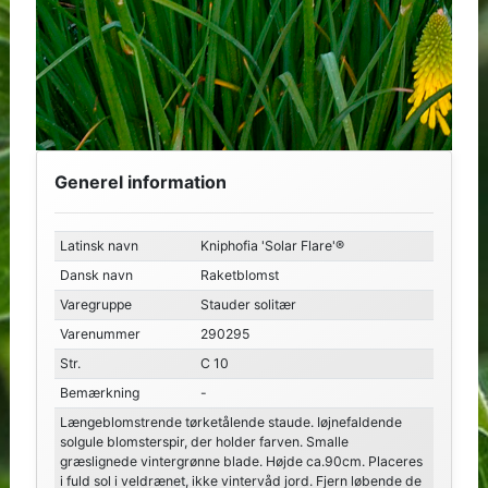
Generel information
Latinsk navn
Kniphofia 'Solar Flare'®
Dansk navn
Raketblomst
Varegruppe
Stauder solitær
Varenummer
290295
Str.
C 10
Bemærkning
-
Længeblomstrende tørketålende staude. Iøjnefaldende
solgule blomsterspir, der holder farven. Smalle
græslignede vintergrønne blade. Højde ca.90cm. Placeres
i fuld sol i veldrænet, ikke vintervåd jord. Fjern løbende de