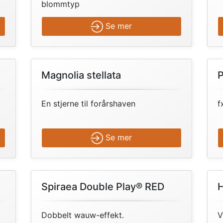
blommtyp
Se mer
Magnolia stellata
P
En stjerne til forårshaven
f
Se mer
Spiraea Double Play® RED
H
Dobbelt wauw-effekt.
V