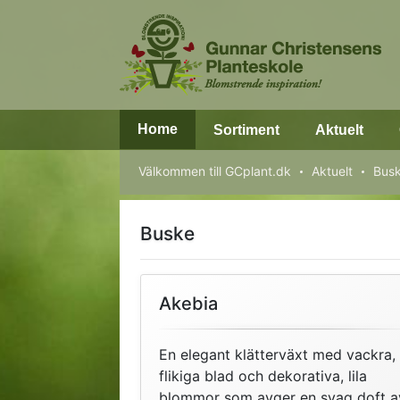
Home
Sortiment
Aktuelt
Välkommen till GCplant.dk
Aktuelt
Bus
Buske
Akebia
En elegant klätterväxt med vackra,
flikiga blad och dekorativa, lila
blommor som avger en svag doft a