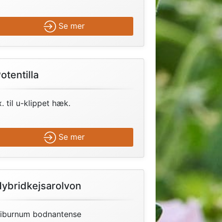
Se mer
otentilla
x. til u-klippet hæk.
Se mer
ybridkejsarolvon
iburnum bodnantense