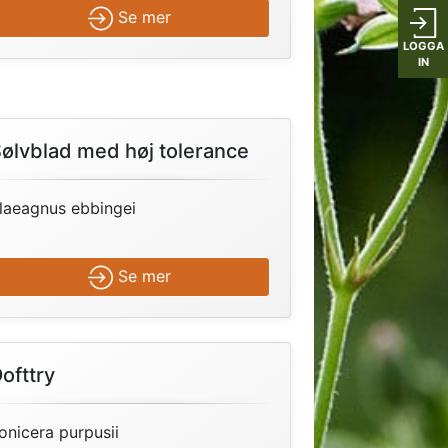
Se mer
LOGGA
IN
ølvblad med høj tolerance
laeagnus ebbingei
Se mer
ofttry
onicera purpusii