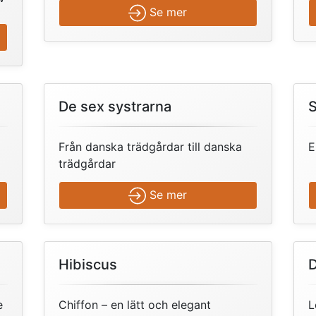
Se mer
De sex systrarna
S
Från danska trädgårdar till danska
E
trädgårdar
Se mer
Hibiscus
D
e
Chiffon – en lätt och elegant
L