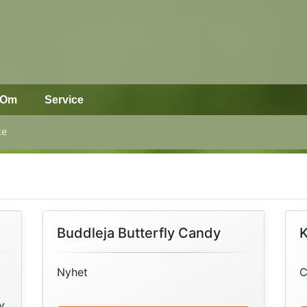
Om
Service
ke
Buddleja Butterfly Candy
Nyhet
C
v