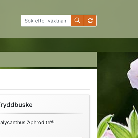
Kryddbuske
alycanthus ’Aphrodite’®