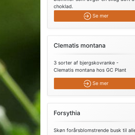
choklad.
Se mer
Clematis montana
3 sorter af bjergskovranke -
Clematis montana hos GC Plant
Se mer
Forsythia
Skøn forårsblomstrende busk til all