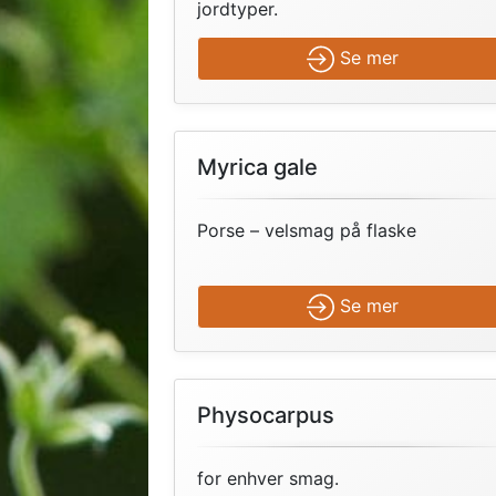
jordtyper.
Se mer
Myrica gale
Porse – velsmag på flaske
Se mer
Physocarpus
for enhver smag.