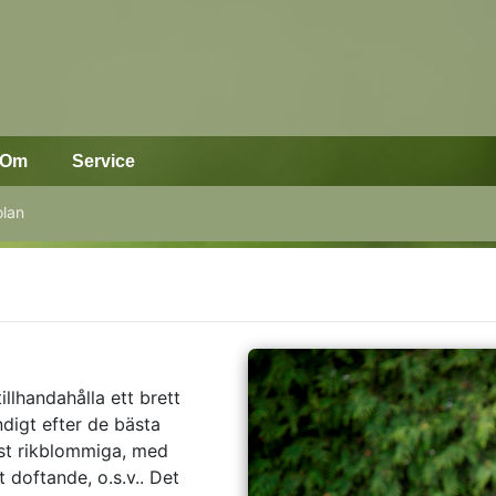
Om
Service
olan
illhandahålla ett brett
ndigt efter de bästa
est rikblommiga, med
t doftande, o.s.v.. Det