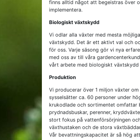
finns alltid något att begeistras över 
implementera.
Biologiskt växtskydd
Vi odlar alla växter med mesta möjlig
växtskydd. Det är ett aktivt val och
för oss. Varje säsong gör vi nya erfar
med oss av till våra gardencenterkun
vårt arbete med biologiskt växtskyd
Produktion
Vi producerar över 1 miljon växter om
sysselsätter ca. 60 personer under hö
krukodlade och sortimentet omfattar 
prydnadsbuskar, perenner, kryddväxter
stort fokus på vattenförsörjningen oc
växthustaken och de stora växtbäddar
Vår bevattningskapacitet är så hög att