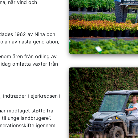
na, när vind och
ndades 1962 av Nina och
kolan av nästa generation,
enom åren från odling av
t idag omfatta växter från
, indtræder i ejerkredsen i
har modtaget støtte fra
til unge landbrugere”.
enerationsskifte igennem