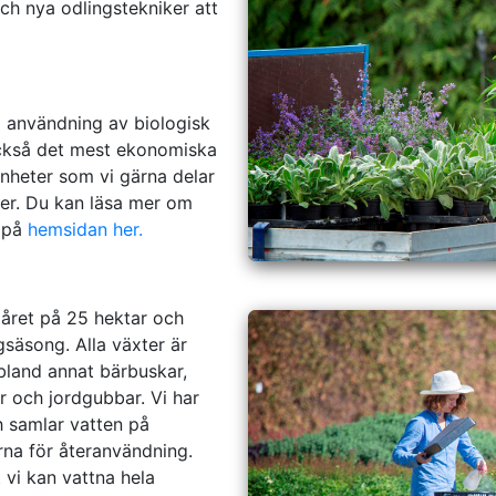
och nya odlingstekniker att
a användning av biologisk
 också det mest ekonomiska
enheter som vi gärna delar
der. Du kan läsa mer om
d på
hemsidan her.
 året på 25 hektar och
gsäsong. Alla växter är
bland annat bärbuskar,
 och jordgubbar. Vi har
h samlar vatten på
na för återanvändning.
 vi kan vattna hela