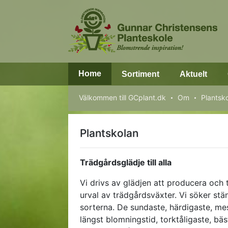
Home
Sortiment
Aktuelt
Välkommen till GCplant.dk
Om
Plantsk
Plantskolan
Trädgårdsglädje till alla
Vi drivs av glädjen att producera och t
urval av trädgårdsväxter. Vi söker stä
sorterna. De sundaste, härdigaste, m
längst blomningstid, torktåligaste, bäs