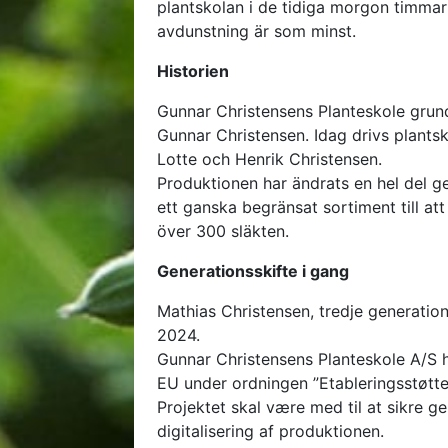
plantskolan i de tidiga morgon timmar
avdunstning är som minst.
Historien
Gunnar Christensens Planteskole gru
Gunnar Christensen. Idag drivs plants
Lotte och Henrik Christensen.
Produktionen har ändrats en hel del g
ett ganska begränsat sortiment till at
över 300 släkten.
Generationsskifte i gang
Mathias Christensen, tredje generation
2024.
Gunnar Christensens Planteskole A/S 
EU under ordningen ”Etableringsstøtte 
Projektet skal være med til at sikre g
digitalisering af produktionen.