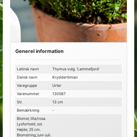
Generel information
Latinsk navn
Thymus vulg. 'Lammefjord'
Dansk navn
Kryddertimian
Varegruppe
Urter
Varenummer
130587
Str.
13 cm
Bemærkning
-
Blomst; lilla/rosa.
Lysforhold; sol.
Højde; 25 cm.
Blomstring; juni-juli.