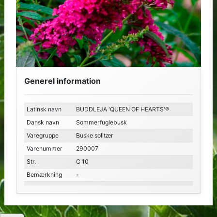
Generel information
Latinsk navn
BUDDLEJA 'QUEEN OF HEARTS'®
Dansk navn
Sommerfuglebusk
Varegruppe
Buske solitær
Varenummer
290007
Str.
C 10
Bemærkning
-