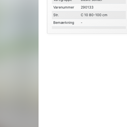
Varenummer
290133
Str.
C 10 80-100 cm
Bemærkning
-