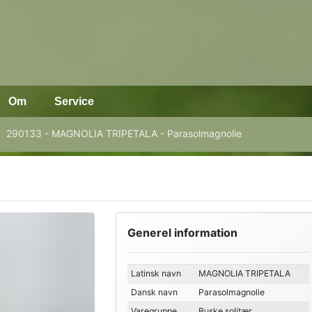
Om
Service
290133 - MAGNOLIA TRIPETALA - Parasolmagnolie
Generel information
Latinsk navn
MAGNOLIA TRIPETALA
Dansk navn
Parasolmagnolie
Varegruppe
Buske solitær