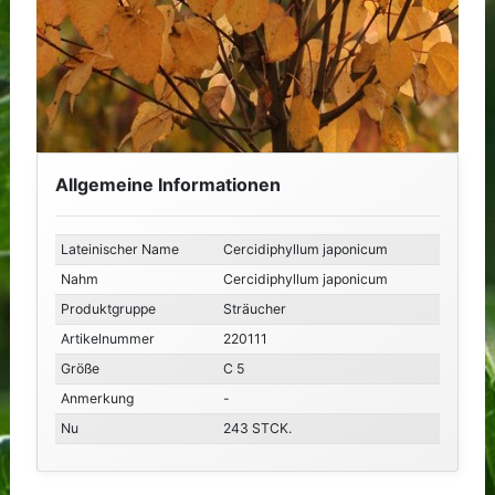
Allgemeine Informationen
Lateinischer Name
Cercidiphyllum japonicum
Nahm
Cercidiphyllum japonicum
Produktgruppe
Sträucher
Artikelnummer
220111
Größe
C 5
Anmerkung
-
Nu
243 STCK.