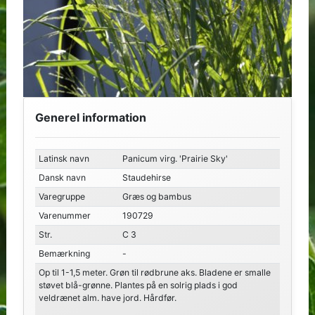
Generel information
Latinsk navn
Panicum virg. 'Prairie Sky'
Dansk navn
Staudehirse
Varegruppe
Græs og bambus
Varenummer
190729
Str.
C 3
Bemærkning
-
Op til 1-1,5 meter. Grøn til rødbrune aks. Bladene er smalle
støvet blå-grønne. Plantes på en solrig plads i god
veldrænet alm. have jord. Hårdfør.