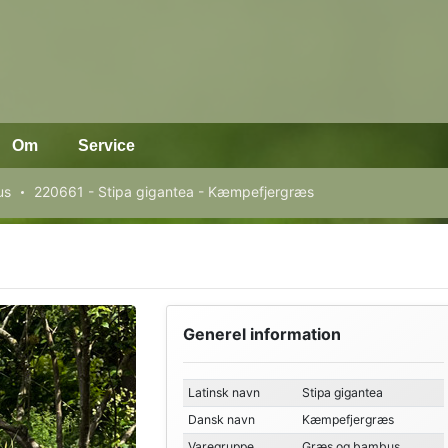
Om
Service
us
220661 - Stipa gigantea - Kæmpefjergræs
Generel information
Latinsk navn
Stipa gigantea
Dansk navn
Kæmpefjergræs
Varegruppe
Græs og bambus