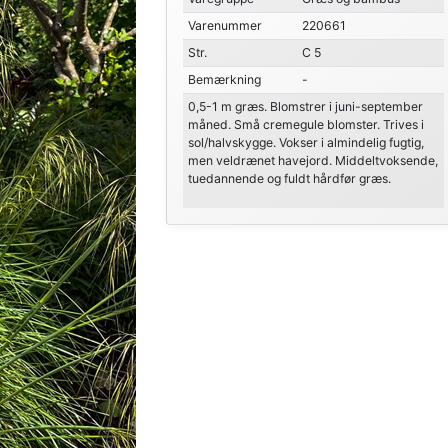
Varenummer
220661
Str.
C 5
Bemærkning
-
0,5-1 m græs. Blomstrer i juni-september
måned. Små cremegule blomster. Trives i
sol/halvskygge. Vokser i almindelig fugtig,
men veldrænet havejord. Middeltvoksende,
tuedannende og fuldt hårdfør græs.