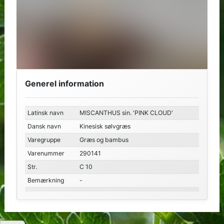
Generel information
Latinsk navn
MISCANTHUS sin. 'PINK CLOUD'
Dansk navn
Kinesisk sølvgræs
Varegruppe
Græs og bambus
Varenummer
290141
Str.
C 10
Bemærkning
-