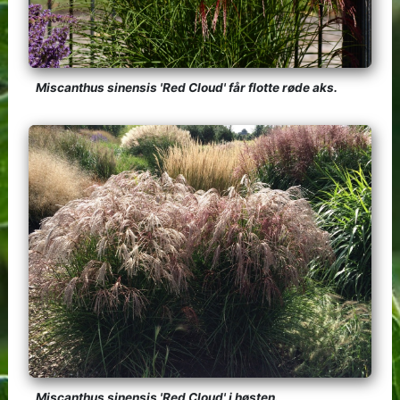
Miscanthus sinensis 'Red Cloud' får flotte røde aks.
Miscanthus sinensis 'Red Cloud' i høsten.