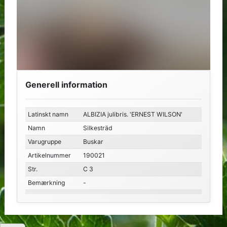
Generell information
Latinskt namn
ALBIZIA julibris. 'ERNEST WILSON'
Namn
Silkesträd
Varugruppe
Buskar
Artikelnummer
190021
Str.
C 3
Bemærkning
-