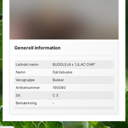
Generell information
Latinskt namn
BUDDLEJA x 'LILAC CHIP'
Namn
Fjärilsbuske
Varugruppe
Buskar
Artikelnummer
190080
Str.
C 3
Bemærkning
-