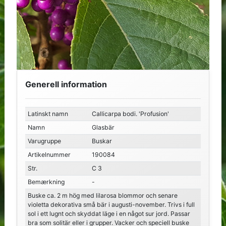
Generell information
Latinskt namn
Callicarpa bodi. 'Profusion'
Namn
Glasbär
Varugruppe
Buskar
Artikelnummer
190084
Str.
C 3
Bemærkning
-
Buske ca. 2 m hög med lilarosa blommor och senare
violetta dekorativa små bär i augusti-november. Trivs i full
sol i ett lugnt och skyddat läge i en något sur jord. Passar
bra som solitär eller i grupper. Vacker och speciell buske