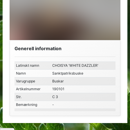
Generell information
Latinskt namn
CHOISYA 'WHITE DAZZLER'
Namn
Sanktpatriksbuske
Varugruppe
Buskar
Artikelnummer
190101
Str.
C 3
Bemærkning
-