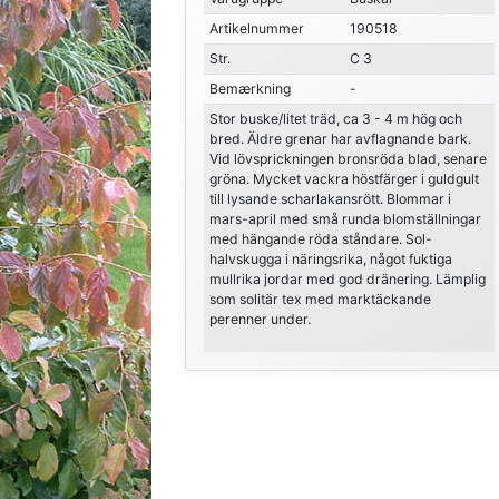
Artikelnummer
190518
Str.
C 3
Bemærkning
-
Stor buske/litet träd, ca 3 - 4 m hög och
bred. Äldre grenar har avflagnande bark.
Vid lövsprickningen bronsröda blad, senare
gröna. Mycket vackra höstfärger i guldgult
till lysande scharlakansrött. Blommar i
mars-april med små runda blomställningar
med hängande röda ståndare. Sol-
halvskugga i näringsrika, något fuktiga
mullrika jordar med god dränering. Lämplig
som solitär tex med marktäckande
perenner under.