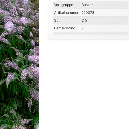
Varugruppe
Buskar
Artikelnummer
220078
Str.
C 5
Bemærkning
-