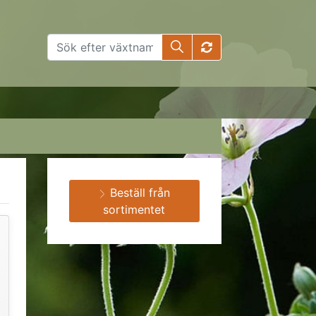
Beställ från
sortimentet