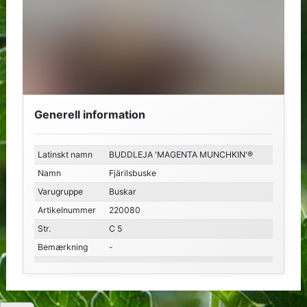
Generell information
Latinskt namn
BUDDLEJA 'MAGENTA MUNCHKIN'®
Namn
Fjärilsbuske
Varugruppe
Buskar
Artikelnummer
220080
Str.
C 5
Bemærkning
-