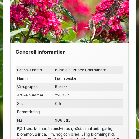
Generell information
Latinskt namn
Buddleja 'Prince Charming'®
Namn
Fjärilsbuske
Varugruppe
Buskar
Artikelnummer
220082
Str.
C 5
Bemærkning
-
Nu
906 Stk.
Fjärilsbuske med intensivt rosa, nästan hallonfärgade,
blommor. Blir ca. 1 m. hög och bred. Lång blomningstid,